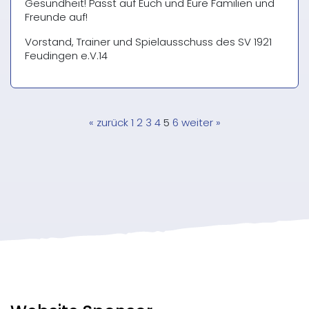
Gesundheit! Passt auf Euch und Eure Familien und
Freunde auf!
Vorstand, Trainer und Spielausschuss des SV 1921
Feudingen e.V.14
Seitennummerierung
« zurück
1
2
3
4
5
6
weiter »
der
Beiträge