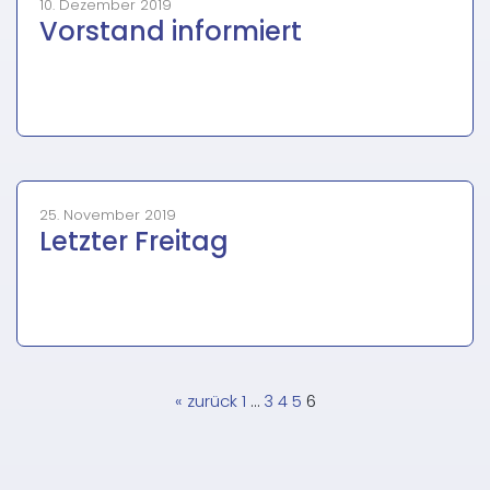
10. Dezember 2019
Vorstand informiert
25. November 2019
Letzter Freitag
Seitennummerierung
« zurück
1
…
3
4
5
6
der