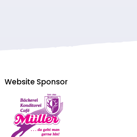
Seitennummerierung
der
Beiträge
Website Sponsor