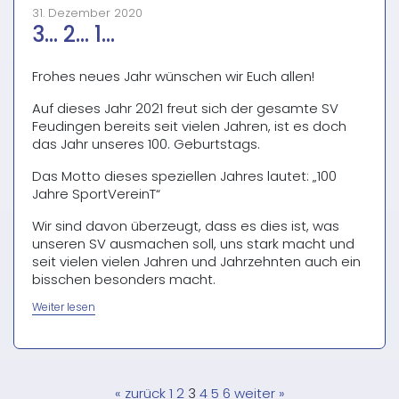
31. Dezember 2020
3… 2… 1…
Frohes neues Jahr wünschen wir Euch allen!
Auf dieses Jahr 2021 freut sich der gesamte SV
Feudingen bereits seit vielen Jahren, ist es doch
das Jahr unseres 100. Geburtstags.
Das Motto dieses speziellen Jahres lautet: „100
Jahre SportVereinT“
Wir sind davon überzeugt, dass es dies ist, was
unseren SV ausmachen soll, uns stark macht und
seit vielen vielen Jahren und Jahrzehnten auch ein
bisschen besonders macht.
„3…
Weiter lesen
2…
1…“
« zurück
1
2
3
4
5
6
weiter »